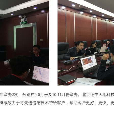
每年举办
2
次，分别在
5-6
月份及
10-11
月份举办。北京德中天地科
继续致力于将先进遥感技术带给客户，帮助客户更好、更快、