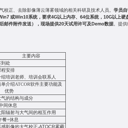
气校正、去除影像薄云薄雾领域的相关科研及技术人员。
学员自
Win7
或
Win10
系统，要求
4G
以上内存、
64
位系统，
10G
以上硬
后邮件附件发送），现场提供
20
天试用许可及
Demo
数据
。
提供
主要内容
签到处
课程安排
介绍培训
老师、
培训会联系人
简单
介绍
ATCOR
软件
主要
功能及
优势
大气的结构与成分
中间
休息
太阳辐射与大气间的相互作用
午
餐
+
休息
遥感影像的大气校正
-
ATOCR
雾霾