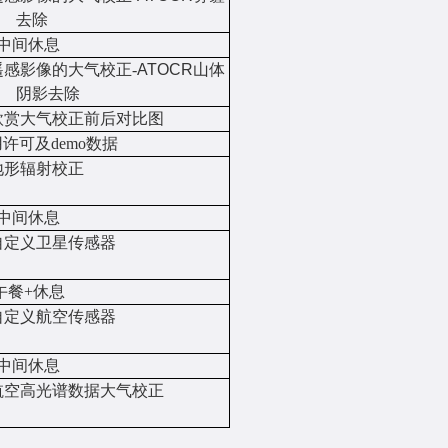
去除
中间
休息
遥感影像的大气校正
-
ATOCR
山体
阴影去除
欣赏
大气校正前后对
比
图
用
许可及
demo
数据
地形辐射校正
中间
休息
自定义卫星
传感器
午餐
+
休息
自定义航
空
传感器
中间
休息
航空
高光谱数据
大气校正