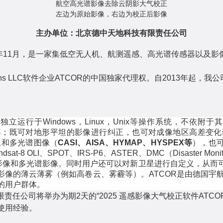
航空高光谱影像去除云阴影大气校正
左边为原始影像，右边为校正后影像
主办单位
：
北京德中天地科技有限责任公司
年
11
月，是一家集低空无人机、航测遥感、高光谱传感器以及影
ns LLC
软件企业
ATCOR
的中国独家代理权。自
2013
年起，我公
立运行于Windows，Linux，Unix等操作系统，不依附
率；既可对地形平坦的影像进行纠正，也可对成像地区高差变化
像和多光谱图像（
CASI、AISA、HYMAP、HYSPEX等
），也
dsat-8 OLI、SPOT、IRS-P6、ASTER、DMC（Disaster Monito
感器的高光谱影像和多光谱影像。同时用户还可以对新卫星进行自定义，
像的薄云薄雾（例如高卷云、雾霾等）。ATCOR是由德国宇航中心
的用户群体。
限责任公司将举办为期
2
天的
“202
5
遥感影像大气校正软件
ATCO
使用经验。