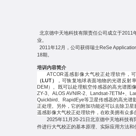
北京德中天地科技有限责任公司成立于
2011
业。
2011
年
12
月，公司获得瑞士
ReSe Applicatio
1
8
期。
培训内容简介
ATCOR遥感影像大气校正处理软件，可独
（LUT）
，可恢复地球表面地物的光谱反射
DEM）。既可以处理航空传感器的高光谱图
ZY-3、ALOS AVNIR-2、Landsat-7ETM+、Lan
Quickbird、RapidEye等卫星传
正处理。另外，它的附加功能还可以去除卫星影
遥感影像大气校正处理软件，在欧美拥有众多
202
5
年
11
月
20-21
日北京德中天地科技有
件进行大气校正的基本原理、实际应用方法和