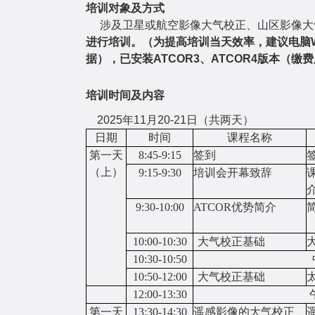
培训对象及方式
涉及卫星或航空影像大气校正、山区影像大
进行培训。（为提高培训当天效率，建议电脑
据），已安装
ATCOR3
、
ATCOR4
版本（缴费
培训时间及内容
2025
年11月20-21日（共两天）
日期
时间
课程名称
第一天
8
:
45
-9:
15
签到
（上
）
9
:
15
-
9
:
30
培训会
开幕致辞
9
:
3
0-10:
0
0
ATCOR
优势简介
10:
00
-10
:
3
0
大气校正基础
1
0:
3
0
-10
:
5
0
1
0
:
5
0
-12
:0
0
大气校正基础
12:0
0
-13
:
30
第一天
13:30-14:30
遥感影像的大气校正