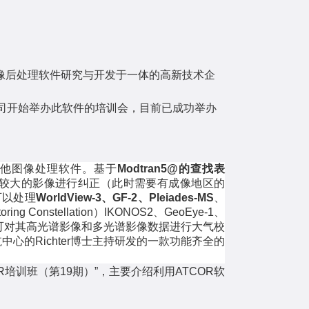
像后处理软件研究与开发于一体的高新技术企
司开始举办此软件的培训会，目前已成功举办
于其他图像处理软件。基于
Modtran5@的查找表
较大的影像进行纠正（此时需要有成像地区的
可以处理
WorldView-3、GF-2、Pleiades-MS
、
ring Constellation）IKONOS2、GeoEye-1、
从而可对其高光谱影像和多光谱影像数据进行大气校
的Richter博士主持研发的一款功能齐全的
R
培训班
（第
1
9
期）
”
，主要介绍利用
ATCOR
软