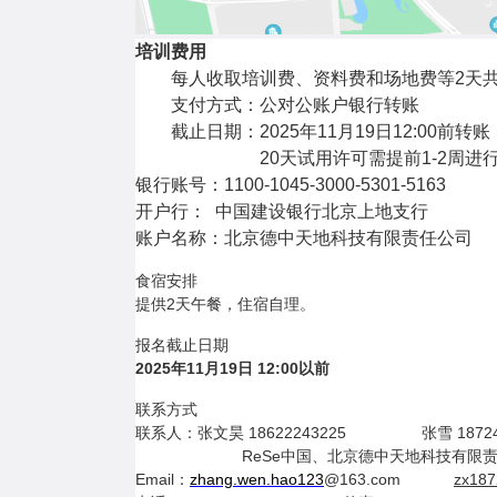
培训费用
每人收取培训费、资料费和场地费等
2
天
支付方式：公对公账户银行转账
截止日期：
202
5
年
11
月
19
日
12:00
前转账
20
天试用许可需提前
1-2
周进
银行账号：
1100-1045-3000-5301-5163
开户行：
中国建设银行北京上地支行
账户名称：北京德中天地科技有限责任公司
食宿安排
提供2天午餐，住宿自理。
报名截止日期
2025年11月19日 12:00以前
联系方式
联系人：张文昊 18622243225 张雪 18724
ReSe中国、北京德中天地科技有限
Email：
zhang.wen.hao123
@163.com
zx18