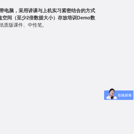
带电脑，采用讲课与上机实习紧密结合的方式
盘空间（至少
2
倍数据大小）存放培训
Demo
数
纸质版课件、中性笔。